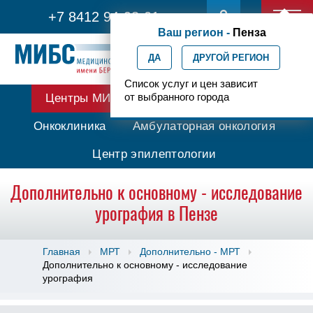
+7 8412 94-98-01
Ваш регион -
Пенза
ДА
ДРУГОЙ РЕГИОН
Список услуг и цен зависит
от выбранного города
Центры МИБС
Протонная терапия
Онкоклиника
Амбулаторная онкология
Центр эпилептологии
Дополнительно к основному - исследование
урография в Пензе
Главная
МРТ
Дополнительно - МРТ
Дополнительно к основному - исследование
урография