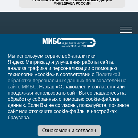
РУБРИКАТОР КЛИНИЧЕСКИХ РЕКОМЕНДАЦИЙ
МИНЗДРАВА РОССИИ
Мы используем сервис веб-аналитики
+7 8412 94-98-01
Яндекс.Метрика для улучшения работы сайта,
анализа трафика и персонализации с помощью
ежедн. 7.00-23.00
технологии «cookie» в соответствии с
Политикой
обработки персональных данных пользователей на
Регион
Пенза
сайте МИБС.
Нажав «Ознакомлен и согласен» или
продолжая использовать сайт, Вы соглашаетесь на
обработку собранных с помощью cookie-файлов
Записаться на
данных. Если Вы не согласны, пожалуйста, покиньте
сайт или отключите cookie-файлы в настройках
прием
браузера.
Мы в социальных сетях