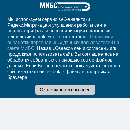
Мы используем сервис веб-аналитики
+7 8412 94-98-01
Яндекс.Метрика для улучшения работы сайта,
анализа трафика и персонализации с помощью
ежедн. 7.00-23.00
технологии «cookie» в соответствии с
Политикой
обработки персональных данных пользователей на
Регион
Пенза
сайте МИБС.
Нажав «Ознакомлен и согласен» или
продолжая использовать сайт, Вы соглашаетесь на
обработку собранных с помощью cookie-файлов
Записаться на
данных. Если Вы не согласны, пожалуйста, покиньте
сайт или отключите cookie-файлы в настройках
прием
браузера.
Мы в социальных сетях