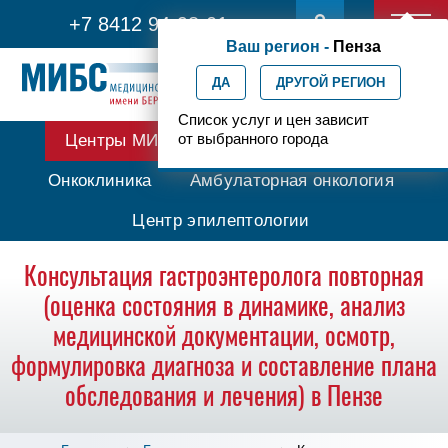
+7 8412 94-98-01
Ваш регион -
Пенза
ДА
ДРУГОЙ РЕГИОН
Список услуг и цен зависит
от выбранного города
Центры МИБС
Протонная терапия
Онкоклиника
Амбулаторная онкология
Центр эпилептологии
Консультация гастроэнтеролога повторная
(оценка состояния в динамике, анализ
медицинской документации, осмотр,
формулировка диагноза и составление плана
обследования и лечения) в Пензе