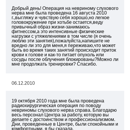
Добрый день! Операция на невриному слухового
нерва мне была проведена 16 августа 2010
г.,выгляжу и чувствую себя хорошо,но легкое
головокружение при хотьбе остается,веду
привычный образ жизни-занимаюсь
фитнессом,а это интенсивные физические
нагрузки с утяжелениями в том числе (я очень
люблю эти занятия),пожалуйста,напишите не
вредно ли это для меня,я переживаю,что может
быть во время таких занятий происходит приток
крови к голове и как-то питает опухоль или
сосуды после облучения блокированы?Можно ли
мне продолжать тренировки? Спасибо.
06.12.2010
19 октября 2010 года мне была проведена
радиохирургическая операция по поводу
невриномы слухового нерва справа. Благодарю
весь персонал Центра за работу, которую вы
делаете с достоинством и профессионализмом.
Дни, проведенные в Центре, были спокойными и
комфортными, я бы сказала,