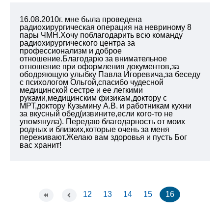
16.08.2010г. мне была проведена
радиохирургическая операция на невриному 8
пары ЧМН.Хочу поблагодарить всю команду
радиохирургического центра за
профессионализм и доброе
отношение.Благодарю за внимательное
отношение при оформления документов,за
ободряющую улыбку Павла Игоревича,за беседу
с психологом Ольгой,спасибо чудесной
медицинской сестре и ее легкими
руками,медицинским физикам,доктору с
МРТ,доктору Кузьмину А.В. и работникам кухни
за вкусный обед(извините,если кого-то не
упомянула). Передаю благодарность от моих
родных и близких,которые очень за меня
переживают.Желаю вам здоровья и пусть Бог
вас хранит!
12
13
14
15
16