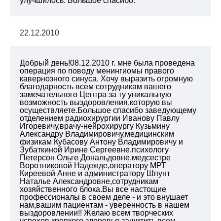
улучшилось. Большое спасибо.
22.12.2010
Добрый день!08.12.2010 г. мне была проведена
операция по поводу менингиомы правого
кавернозного синуса. Хочу выразить огромную
благодарность всем сотрудникам вашего
замечательного Центра за ту уникальную
возможность выздоровления,которую вы
осуществляете.Большое спасибо заведующему
отделением радиохирургии Иванову Павлу
Игоревичу,врачу-нейрохирургу Кузьмину
Александру Владимировичу,медицинским
физикам Кубасову Антону Владимировичу и
Зубаткиной Ирине Сергеевне,психологу
Петерсон Ольге Дональдовне,медсестре
Воротниковой Надежде,оператору МРТ
Киреевой Анне и администратору Шпунт
Наталье Александровне,сотрудникам
хозяйственного блока.Вы все настощие
профессионалы в своем деле - и это внушает
нам,вашим пациентам - уверенность в нашем
выздоровлении!! Желаю всем творческих
успехов,крепкого здоровья,защитить всем