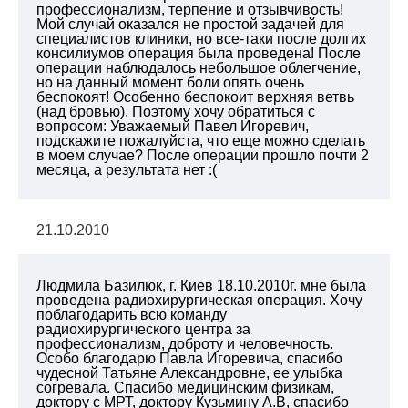
профессионализм, терпение и отзывчивость!
Мой случай оказался не простой задачей для
специалистов клиники, но все-таки после долгих
консилиумов операция была проведена! После
операции наблюдалось небольшое облегчение,
но на данный момент боли опять очень
беспокоят! Особенно беспокоит верхняя ветвь
(над бровью). Поэтому хочу обратиться с
вопросом: Уважаемый Павел Игоревич,
подскажите пожалуйста, что еще можно сделать
в моем случае? После операции прошло почти 2
месяца, а результата нет :(
21.10.2010
Людмила Базилюк, г. Киев 18.10.2010г. мне была
проведена радиохирургическая операция. Хочу
поблагодарить всю команду
радиохирургического центра за
профессионализм, доброту и человечность.
Особо благодарю Павла Игоревича, спасибо
чудесной Татьяне Александровне, ее улыбка
согревала. Спасибо медицинским физикам,
доктору с МРТ, доктору Кузьмину А.В, спасибо