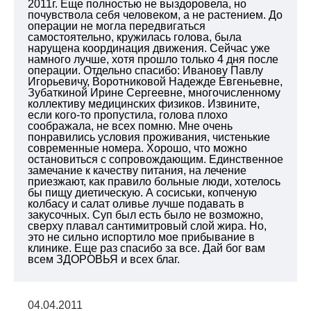
2011г. Еще полностью не выздоровела, но
почувствола себя человеком, а не растением. До
операции не могла передвигаться
самостоятельно, кружилась голова, была
нарущена координация движения. Сейчас уже
намного лучше, хотя прошло только 4 дня после
операции. Отдельно спасибо: Иванову Павлу
Игорьевичу, Воротниковой Надежде Евгеньевне,
Зубаткиной Ирине Сергеевне, многочисленному
коллективу медицинских физиков. Извините,
если кого-то пропустила, голова плохо
соображала, не всех помню. Мне очень
понравились условия проживания, чистенькие
современные номера. Хорошо, что можно
остановиться с сопровождающим. Единственное
замечание к качеству питания, на лечение
приезжают, как правило больные люди, хотелось
бы пищу диетическую. А сосиськи, копченую
колбасу и салат оливье лучше подавать в
закусочных. Суп был есть было не возможно,
сверху плавал сантимитровый слой жира. Но,
это не сильно испортило мое прибывание в
клинике. Еще раз спасибо за все. Дай бог вам
всем ЗДОРОВЬЯ и всех благ.
04.04.2011